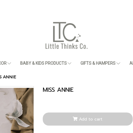
COR
BABY & KIDS PRODUCTS
GIFTS & HAMPERS
A
S ANNIE
MISS ANNIE
Add to cart