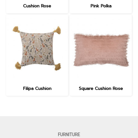
Cushion Rose
Pink Polka
Filipa Cushion
Square Cushion Rose
FURNITURE