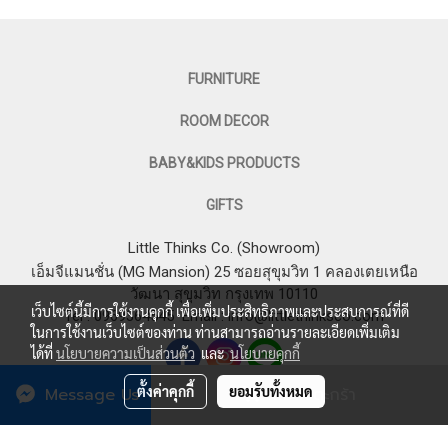
FURNITURE
ROOM DECOR
BABY&KIDS PRODUCTS
GIFTS
Little Thinks Co. (Showroom)
เอ็มจีแมนชั่น (MG Mansion) 25 ซอยสุขุมวิท 1 คลองเตยเหนือ
วัฒนา สุขุมวิท กรุงเทพ 10110
เว็บไซต์นี้มีการใช้งานคุกกี้ เพื่อเพิ่มประสิทธิภาพและประสบการณ์ที่ดี
Tel : 0969364545
Email :
info@littlethinksco.com
ในการใช้งานเว็บไซต์ของท่าน ท่านสามารถอ่านรายละเอียดเพิ่มเติม
ได้ที่
นโยบายความเป็นส่วนตัว
และ
นโยบายคุกกี้
ตั้งค่าคุกกี้
ยอมรับทั้งหมด
Message Us
เพิ่มลงตะกร้า
© 2023 LITTLE THINKS CO. All Rights Reserved.