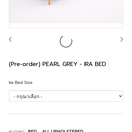
(Pre-order) PEARL GREY - IRA BED
Ira Bed Size
หมวดหมู่ :
,
BED
ALL UPHOLSTERED