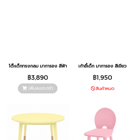
โต๊ะเด็กทรงกลม มาการอง สีฟ้า
เก้าอี้เด็ก มาการอง สีเขียว
฿3,890
฿1,950
เพิ่มลงตะกร้า
สินค้าหมด