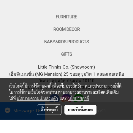
FURNITURE
ROOM DECOR
BABY&KIDS PRODUCTS
GIFTS
Little Thinks Co. (Showroom)
เอ็มจีแมนชั่น (MG Mansion) 25 ซอยสุขุมวิท 1 คลองเตยเหนือ
วัฒนา สุขุมวิท กรุงเทพ 10110
เว็บไซต์นี้มีการใช้งานคุกกี้ เพื่อเพิ่มประสิทธิภาพและประสบการณ์ที่ดี
Tel : 0969364545
Email :
info@littlethinksco.com
ในการใช้งานเว็บไซต์ของท่าน ท่านสามารถอ่านรายละเอียดเพิ่มเติม
ได้ที่
นโยบายความเป็นส่วนตัว
และ
นโยบายคุกกี้
ตั้งค่าคุกกี้
ยอมรับทั้งหมด
Message Us
เพิ่มลงตะกร้า
© 2023 LITTLE THINKS CO. All Rights Reserved.