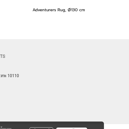
Adventurers Rug, Ø130 cm
FTS
งเทพ 10110