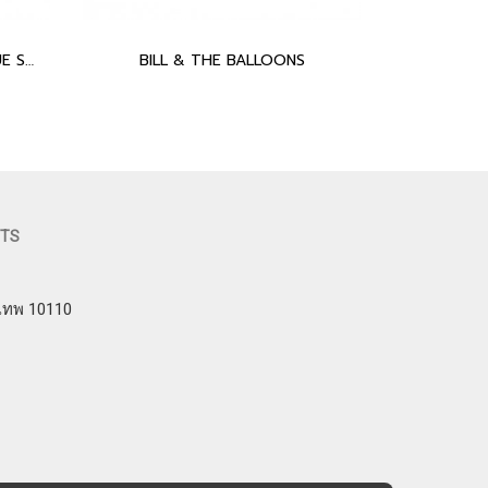
DREAMY CANOPY LIGHT BLUE SILVER
BILL & THE BALLOONS
FTS
งเทพ 10110