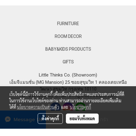
FURNITURE
ROOM DECOR
BABY&KIDS PRODUCTS
GIFTS
Little Thinks Co. (Showroom)
เอ็มจีแมนชั่น (MG Mansion) 25 ซอยสุขุมวิท 1 คลองเตยเหนือ
วัฒนา สุขุมวิท กรุงเทพ 10110
เว็บไซต์นี้มีการใช้งานคุกกี้ เพื่อเพิ่มประสิทธิภาพและประสบการณ์ที่ดี
Tel : 0969364545
Email :
info@littlethinksco.com
ในการใช้งานเว็บไซต์ของท่าน ท่านสามารถอ่านรายละเอียดเพิ่มเติม
ได้ที่
นโยบายความเป็นส่วนตัว
และ
นโยบายคุกกี้
ตั้งค่าคุกกี้
ยอมรับทั้งหมด
Message Us
เพิ่มลงตะกร้า
© 2023 LITTLE THINKS CO. All Rights Reserved.