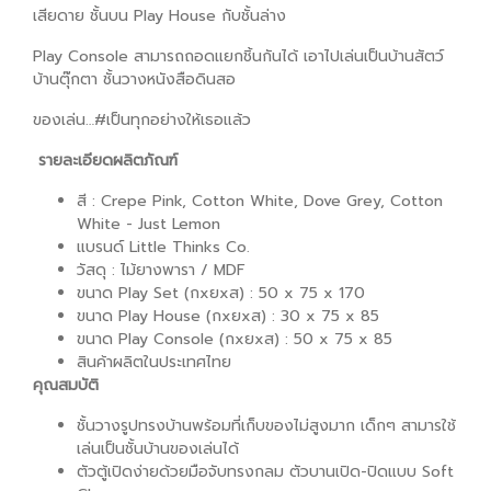
เสียดาย ชั้นบน Play House กับชั้นล่าง
Play Console สามารถถอดแยกชิ้นกันได้ เอาไปเล่นเป็นบ้านสัตว์
บ้านตุ๊กตา ชั้นวางหนังสือดินสอ
ของเล่น…#เป็นทุกอย่างให้เธอแล้ว
รายละเอียดผลิตภัณฑ์
สี : Crepe Pink, Cotton White, Dove Grey, Cotton
White - Just Lemon
แบรนด์ Little Thinks Co.
วัสดุ : ไม้ยางพารา / MDF
ขนาด Play Set (กxยxส) : 50 x 75 x 170
ขนาด Play House (กxยxส) : 30 x 75 x 85
ขนาด Play Console (กxยxส) : 50 x 75 x 85
สินค้าผลิตในประเทศไทย
คุณสมบัติ
ชั้นวางรูปทรงบ้านพร้อมที่เก็บของไม่สูงมาก เด็กๆ สามารใช้
เล่นเป็นชั้นบ้านของเล่นได้
ตัวตู้เปิดง่ายด้วยมือจับทรงกลม ตัวบานเปิด-ปิดแบบ Soft