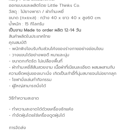
ออกแบบและผลิตโดย Little Thinks Co.
วัสดุ : ไม้ยางพารา / ผ้ากำมะหยี่
ขนาด (กxยxส) : กว้าง 40 x ยาว 40 x สูง60 cm.
น้ำหนัก : 15 กิโลกรัม
เป็นงาน Made to order ผลิต 12-14 วัน
สินค้าผลิตในประเทศไทย
คุณสมบัติ
- พนักพิงโอบรับกับส่วนโค้งของร่างกายอย่างอ่อนโยน
- วางแขนได้อย่างพอดี หนาและนุ่ม
- ขนาดกะทัดรัด ไม่เปลืองพื้นที่
- ผ้ากำมะหยี่สีสันสวยงาม เนื้อผ้าที่เนียนละเอียด ผสมผสานกับ
ความยืดหยุ่นของเบาะนั่ง เกิดเป็นเก้าอี้ที่นุ่มสบายจนไม่อยากลุก
- โชฟานั่งเล่นทำกิจกรรม
- ผู้ใหญ่สามารถนั่งได้
วิธีทำความสะอาด
- ทำความสะอาดได้ด้วยเครื่องซักแห้ง
- กำจัดฝุ่นโดยใช้เครื่องดูดฝุ่นได้
การจัดส่ง